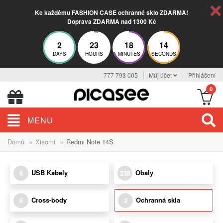
Ke každému FASHION CASE ochranné sklo ZDARMA!
Doprava ZDARMA nad 1300 Kč
2
23
18
14
DAYS
HOURS
MINUTES
SECONDS
777 793 005
Můj účet
Přihlášení
0
MENU
»
»
Domů
Xiaomi
Redmi Note 14S
USB Kabely
Obaly
6
238
Cross-body
Ochranná skla
6
2