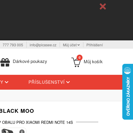
777 793 005
info@picasee.cz
Můj účet
Přihlášení
0
Dárkové poukazy
Můj košík
TY
PŘÍSLUŠENSTVÍ
 BLACK MOO
 OBALU PRO XIAOMI REDMI NOTE 14S