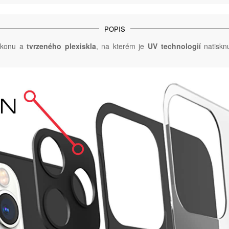
POPIS
likonu a
tvrzeného plexiskla
, na kterém je
UV technologií
natisknu