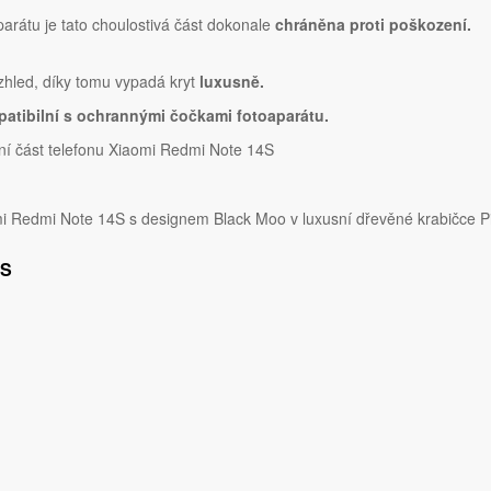
parátu je tato choulostivá část dokonale
chráněna proti poškození.
vzhled, díky tomu vypadá kryt
luxusně.
atibilní s ochrannými čočkami fotoaparátu.
ní část telefonu Xiaomi Redmi Note 14S
 Redmi Note 14S s designem Black Moo v luxusní dřevěné krabičce P
4S