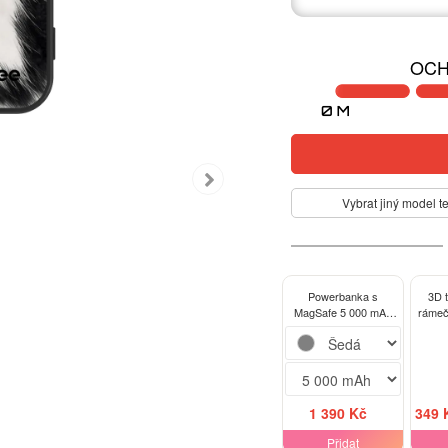
OCH
Vybrat jiný model t
Powerbanka s
3D 
MagSafe 5 000 mAh
rámeč
Šedá - Black Moo
Red
1 390 Kč
349 
Přidat