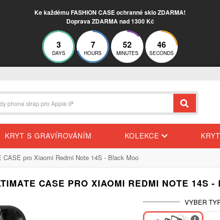
Ke každému FASHION CASE ochranné sklo ZDARMA!
Doprava ZDARMA nad 1300 Kč
3
7
52
45
DAYS
HOURS
MINUTES
SECONDS
KRYT S GRAVÍROVÁNÍM
KOLEKCE
KRY
 CASE pro Xiaomi Redmi Note 14S - Black Moo
LTIMATE CASE PRO XIAOMI REDMI NOTE 14S -
VYBER TYP