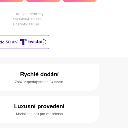
1 až 2 pracovní dny
5320430412-5382
Doživotní záruka
Rychlé dodání
Zboží expedujeme do 24 hodin.
Luxusní provedení
Modní doplněk pro váš telefon