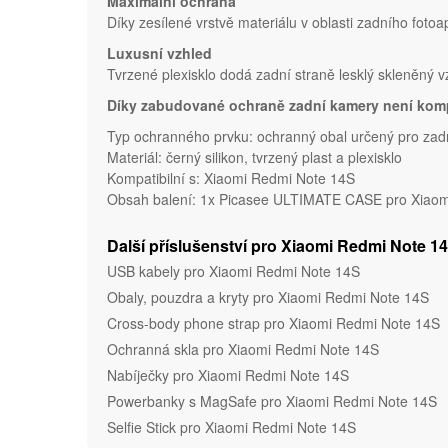
Maximální ochrana
Díky zesílené vrstvě materiálu v oblasti zadního fotoa
Luxusní vzhled
Tvrzené plexisklo dodá zadní straně lesklý skleněný 
Díky zabudované ochraně zadní kamery není komp
Typ ochranného prvku: ochranný obal určený pro zad
Materiál: černý silikon, tvrzený plast a plexisklo
Kompatibilní s: Xiaomi Redmi Note 14S
Obsah balení: 1x Picasee ULTIMATE CASE pro Xiaomi
Další příslušenství pro Xiaomi Redmi Note 1
USB kabely pro Xiaomi Redmi Note 14S
Obaly, pouzdra a kryty pro Xiaomi Redmi Note 14S
Cross-body phone strap pro Xiaomi Redmi Note 14S
Ochranná skla pro Xiaomi Redmi Note 14S
Nabíječky pro Xiaomi Redmi Note 14S
Powerbanky s MagSafe pro Xiaomi Redmi Note 14S
Selfie Stick pro Xiaomi Redmi Note 14S