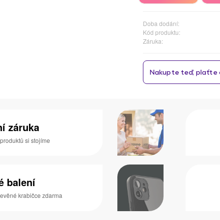
Doba dodání:
Kód produktu:
Záruka:
ní záruka
 produktů si stojíme
é balení
dřevěné krabičce zdarma