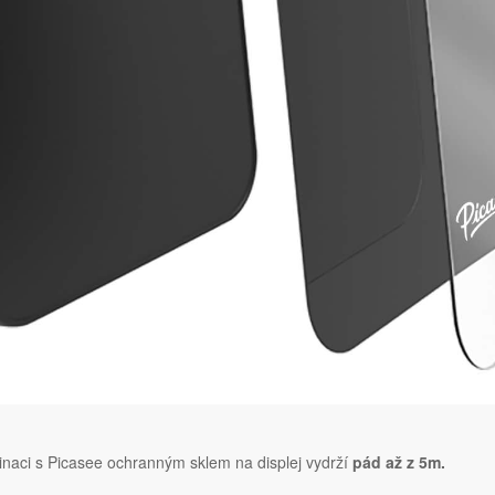
naci s Picasee ochranným sklem na displej vydrží
pád až z 5m.