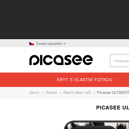
Česká republika
KRYT S VLASTNÍ FOTKOU
»
»
»
Domů
Xiaomi
Redmi Note 14S
Picasee ULTIMATE
PICASEE U