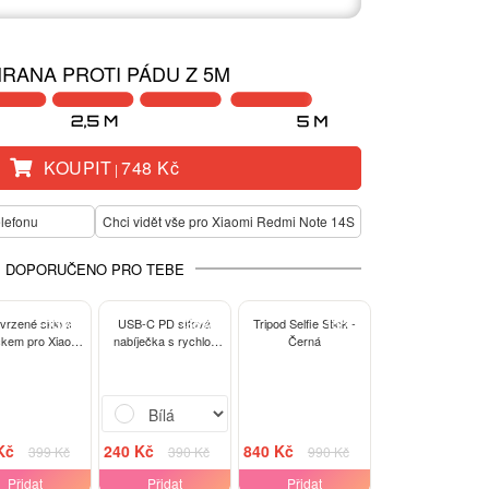
RANA PROTI PÁDU Z 5M
KOUPIT
748 Kč
|
elefonu
Chci vidět vše pro Xiaomi Redmi Note 14S
DOPORUČENO PRO TEBE
-13%
-38%
-15%
tvrzené sklo s
USB-C PD síťová
Tripod Selfie Stick -
kem pro Xiaomi
nabíječka s rychlo-
Černá
mi Note 14S -
nabíjením 20W - Bílá
černé
Kč
240 Kč
840 Kč
399 Kč
390 Kč
990 Kč
Přidat
Přidat
Přidat