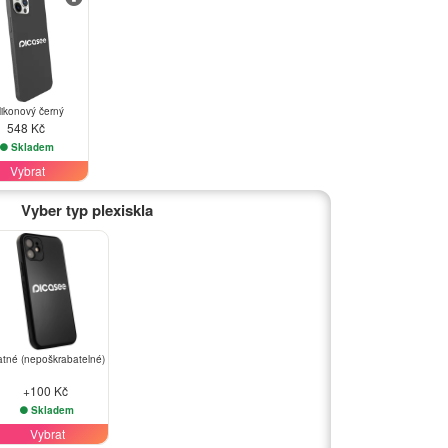
likonový černý
548 Kč
Skladem
Vybrat
Vyber typ plexiskla
tné (nepoškrabatelné)
+100 Kč
Skladem
Vybrat