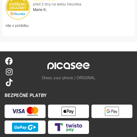
před 2 dny na webu Heureka
Marie K.
vše v pořádku
Dress your phone | ORIGINAL
BEZPEČNÉ PLATBY