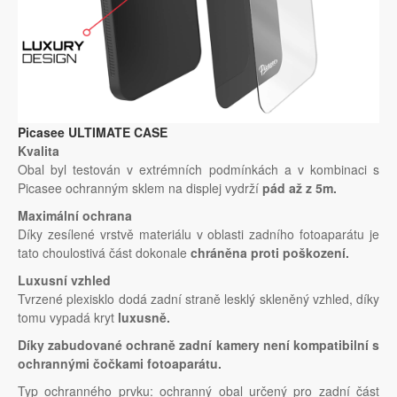
Picasee ULTIMATE CASE
Kvalita
Obal byl testován v extrémních podmínkách a v kombinaci s
Picasee ochranným sklem na displej vydrží
pád až z 5m.
Maximální ochrana
Díky zesílené vrstvě materiálu v oblasti zadního fotoaparátu je
tato choulostivá část dokonale
chráněna proti poškození.
Luxusní vzhled
Tvrzené plexisklo dodá zadní straně lesklý skleněný vzhled, díky
tomu vypadá kryt
luxusně.
Díky zabudované ochraně zadní kamery není kompatibilní s
ochrannými čočkami fotoaparátu.
Typ ochranného prvku: ochranný obal určený pro zadní část