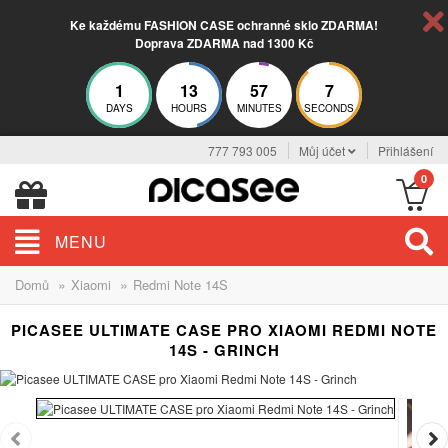
Ke každému FASHION CASE ochranné sklo ZDARMA!
Doprava ZDARMA nad 1300 Kč
1
13
57
7
DAYS
HOURS
MINUTES
SECONDS
777 793 005
Můj účet
Přihlášení
0
MENU
»
»
Domů
Xiaomi
Redmi Note 14S
PICASEE ULTIMATE CASE PRO XIAOMI REDMI NOTE
14S - GRINCH