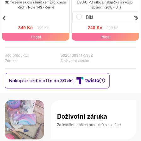
-13%
-38%
3D tvrzené sklo s rámečkem pro Xiaomi
USB-C PD síťová nabíječka s rychlo-
Redmi Note 14S - černé
nabíjením 20W - Bílá
349 Kč
240 Kč
399 Kč
390 Kč
Přidat
Přidat
Kód produktu:
5320430341-5382
Záruka:
Doživotní záruka
Doživotní záruka
Za kvalitou našich produktů si stojíme