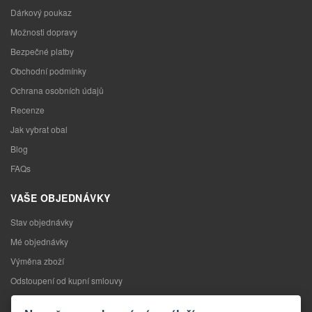
Dárkový poukaz
Možnosti dopravy
Bezpečné platby
Obchodní podmínky
Ochrana osobních údajů
Recenze
Jak vybrat obal
Blog
FAQs
VAŠE OBJEDNÁVKY
Stav objednávky
Mé objednávky
Výměna zboží
Odstoupení od kupní smlouvy
Reklamace