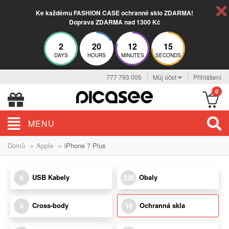
Ke každému FASHION CASE ochranné sklo ZDARMA!
Doprava ZDARMA nad 1300 Kč
2
20
12
14
DAYS
HOURS
MINUTES
SECONDS
777 793 005
Můj účet
Přihlášení
0
MENU
»
»
Domů
Apple
iPhone 7 Plus
USB Kabely
Obaly
6
238
Cross-body
Ochranná skla
6
16