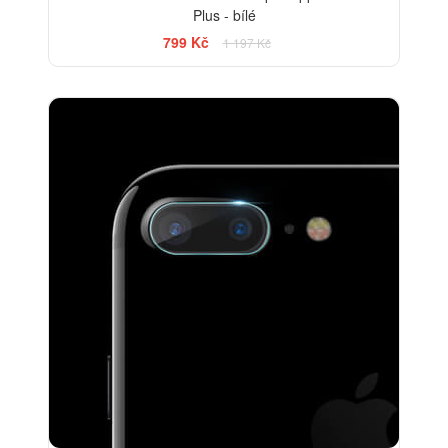
Plus - bílé
799 Kč
1 197 Kč