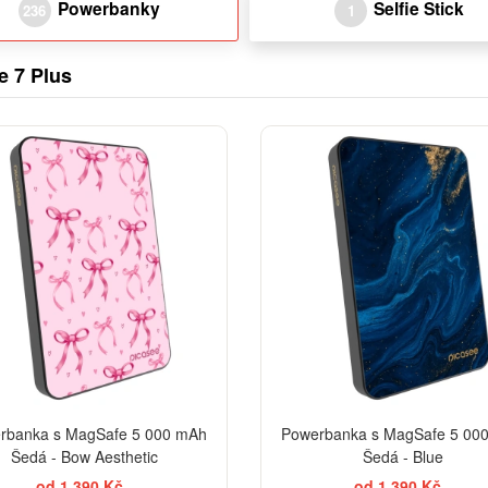
Powerbanky
Selfie Stick
236
1
e 7 Plus
rbanka s MagSafe 5 000 mAh
Powerbanka s MagSafe 5 00
Šedá - Bow Aesthetic
Šedá - Blue
od 1 390 Kč
od 1 390 Kč