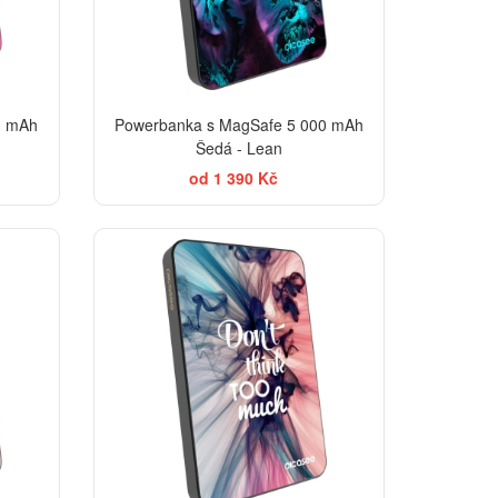
0 mAh
Powerbanka s MagSafe 5 000 mAh
Šedá - Lean
od 1 390 Kč
EGANCE