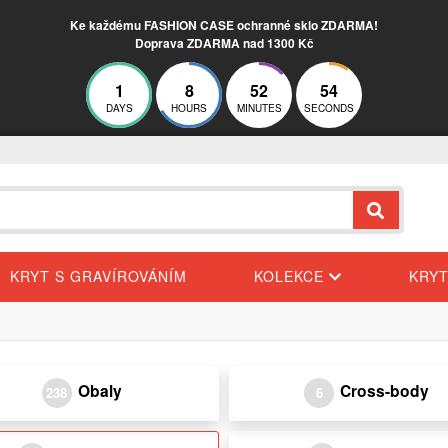
Ke každému FASHION CASE ochranné sklo ZDARMA!
Doprava ZDARMA nad 1300 Kč
1
8
52
53
DAYS
HOURS
MINUTES
SECONDS
KRYT S GRAVÍROVÁNÍM
KOLEKCE
KRY
Obaly
Cross-body
238
6