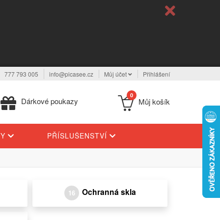
777 793 005
info@picasee.cz
Můj účet
Přihlášení
0
Dárkové poukazy
Můj košík
TY
PŘÍSLUŠENSTVÍ
Ochranná skla
16