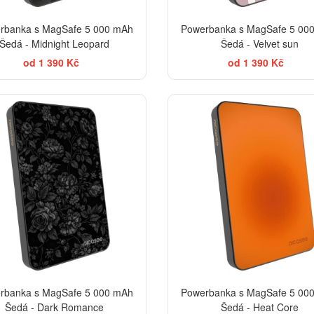
rbanka s MagSafe 5 000 mAh
Powerbanka s MagSafe 5 00
Šedá - Midnight Leopard
Šedá - Velvet sun
od 1 390 Kč
od 1 390 Kč
ELEGANCE
rbanka s MagSafe 5 000 mAh
Powerbanka s MagSafe 5 00
Šedá - Dark Romance
Šedá - Heat Core