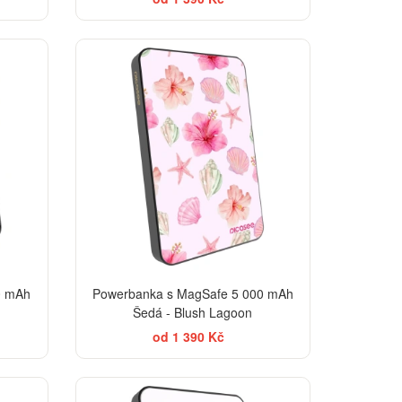
EGANCE
0 mAh
Powerbanka s MagSafe 5 000 mAh
Šedá - Blush Lagoon
od 1 390 Kč
EGANCE