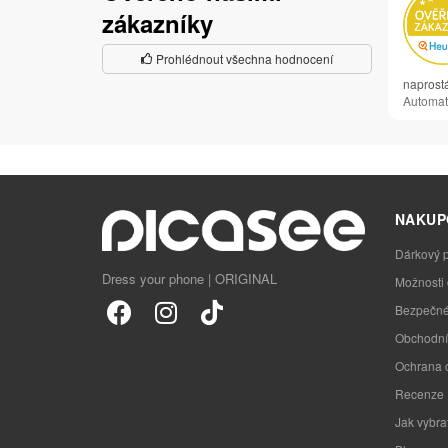
zákazníky
Prohlédnout všechna hodnocení
naprost
Automat
NAKUP
Dárkový 
Dress your phone | ORIGINAL
Možnosti
Bezpečné
Obchodní
Ochrana 
Recenze
Jak vybra