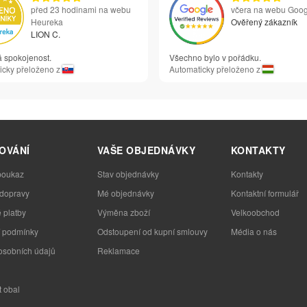
před 23 hodinami na webu
včera na webu Goog
Heureka
Ověřený zákazník
LION C.
á spokojenost.
Všechno bylo v pořádku.
icky přeloženo z
Automaticky přeloženo z
OVÁNÍ
VAŠE OBJEDNÁVKY
KONTAKTY
poukaz
Stav objednávky
Kontakty
 dopravy
Mé objednávky
Kontaktní formulář
 platby
Výměna zboží
Velkoobchod
 podmínky
Odstoupení od kupní smlouvy
Média o nás
osobních údajů
Reklamace
t obal