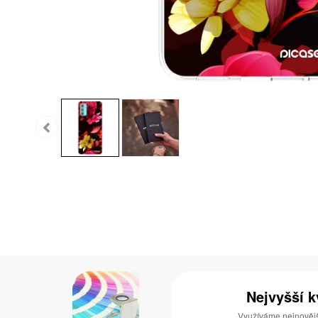
Nejvyšší k
Využíváme nejnovější