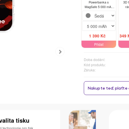
Powerbanka s
3D 
MagSafe 5 000 mAh
rá
Šedá - Dark Peonny
Motor
1 390 Kč
349 
Přidat
Doba dodání:
Kód produktu:
Záruka:
valita tisku
 technologie pro tisk