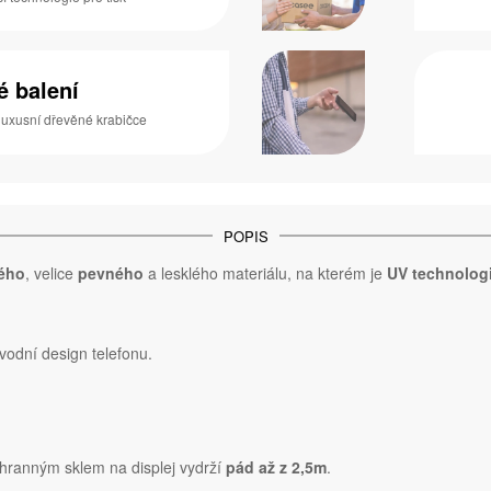
é balení
luxusní dřevěné krabičce
POPIS
ého
, velice
pevného
a lesklého materiálu, na kterém je
UV technologi
odní design telefonu.
hranným sklem na displej vydrží
pád až z 2,5m
.