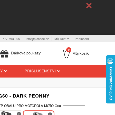
777 793 005
info@picasee.cz
Můj účet
Přihlášení
0
Dárkové poukazy
Můj košík
TY
PŘÍSLUŠENSTVÍ
60 - DARK PEONNY
YP OBALU PRO MOTOROLA MOTO G60