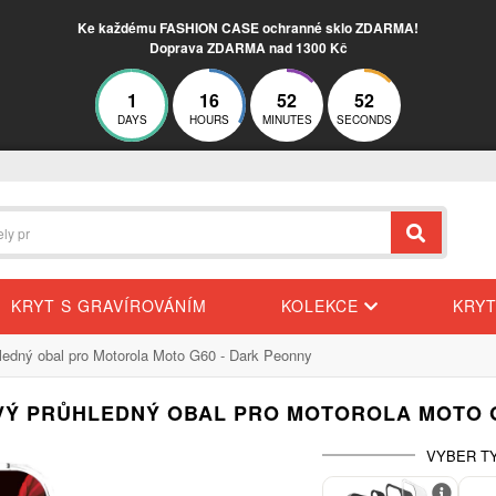
Ke každému FASHION CASE ochranné sklo ZDARMA!
Doprava ZDARMA nad 1300 Kč
1
16
52
52
DAYS
HOURS
MINUTES
SECONDS
KRYT S GRAVÍROVÁNÍM
KOLEKCE
KRY
hledný obal pro Motorola Moto G60 - Dark Peonny
OVÝ PRŮHLEDNÝ OBAL PRO MOTOROLA MOTO G
VYBER T