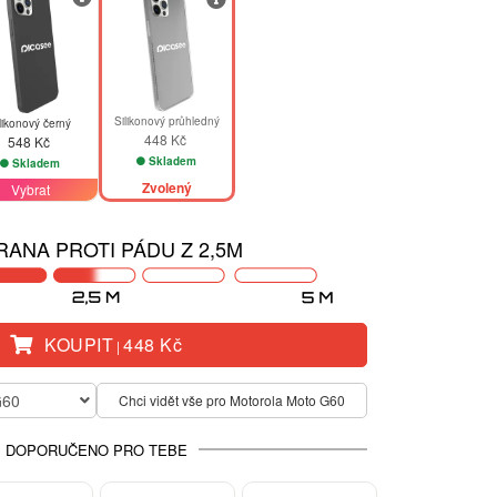
Silikonový průhledný
likonový černý
448 Kč
548 Kč
Skladem
Skladem
Zvolený
Vybrat
ANA PROTI PÁDU Z 2,5M
KOUPIT
448 Kč
|
G60
Chci vidět vše pro Motorola Moto G60
DOPORUČENO PRO TEBE