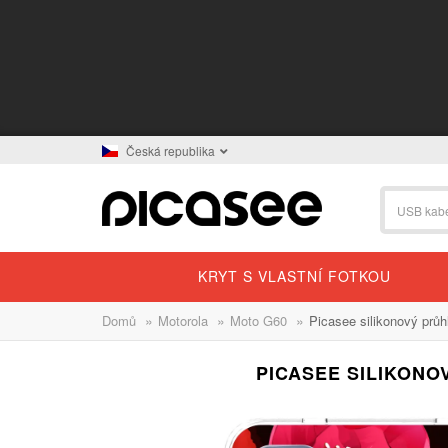
Česká republika
KRYT S VLASTNÍ FOTKOU
»
»
»
Domů
Motorola
Moto G60
Picasee silikonový prů
PICASEE SILIKON