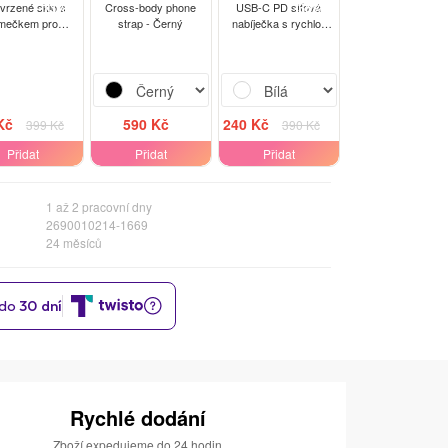
-13%
-38%
tvrzené sklo s
Cross-body phone
USB-C PD síťová
mečkem pro
strap - Černý
nabíječka s rychlo-
ola Moto G60 -
nabíjením 20W - Bílá
černé
Kč
590 Kč
240 Kč
399 Kč
390 Kč
Přidat
Přidat
Přidat
1 až 2 pracovní dny
2690010214-1669
24 měsíců
Rychlé dodání
Zboží expedujeme do 24 hodin