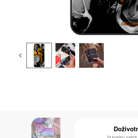
Doživot
Za kvalitou našich