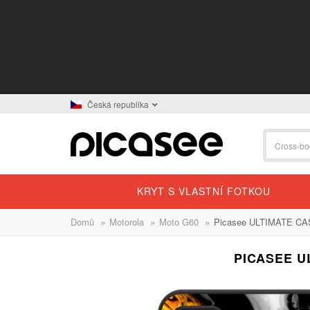
Česká republika
KRYT S VLASTNÍ FOTKOU
»
»
»
Domů
Motorola
Moto G60
Picasee ULTIMATE CASE
PICASEE U