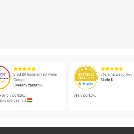
před 20 hodinami na webu
včera na webu Heu
Google
Marie K.
Ověřený zákazník
 bylo v pořádku.
vše v pořádku
icky přeloženo z