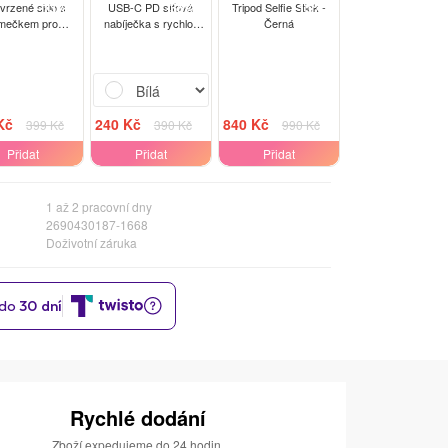
-13%
-38%
-15%
tvrzené sklo s
USB-C PD síťová
Tripod Selfie Stick -
mečkem pro
nabíječka s rychlo-
Černá
ola Moto G60 -
nabíjením 20W - Bílá
černé
Kč
240 Kč
840 Kč
399 Kč
390 Kč
990 Kč
Přidat
Přidat
Přidat
1 až 2 pracovní dny
2690430187-1668
Doživotní záruka
Rychlé dodání
Zboží expedujeme do 24 hodin.