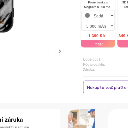
Powerbanka s
3D 
MagSafe 5 000 mAh
rá
Šedá - Black Gold
Motor
1 390 Kč
349 
Přidat
Doba dodání:
Kód produktu:
Záruka:
ní záruka
 produktů si stojíme