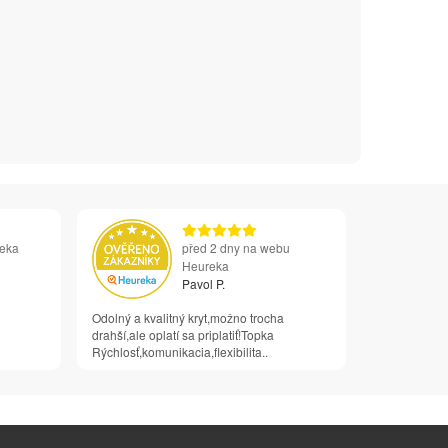
reka
před 2 dny na webu
Heureka
Pavol P.
Odolný a kvalitný kryt,možno trocha
drahší,ale oplatí sa priplatiť!Topka
Rýchlosť,komunikacia,flexibilita..