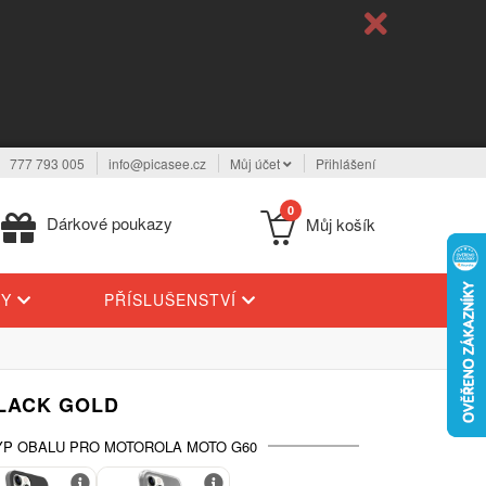
777 793 005
info@picasee.cz
Můj účet
Přihlášení
0
Dárkové poukazy
Můj košík
TY
PŘÍSLUŠENSTVÍ
BLACK GOLD
YP OBALU PRO MOTOROLA MOTO G60