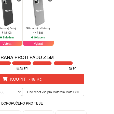
likonový černý
Silikonový průhledný
548 Kč
448 Kč
Skladem
Skladem
Vybrat
Vybrat
RANA PROTI PÁDU Z 5M
KOUPIT
748 Kč
|
G60
Chci vidět vše pro Motorola Moto G60
DOPORUČENO PRO TEBE