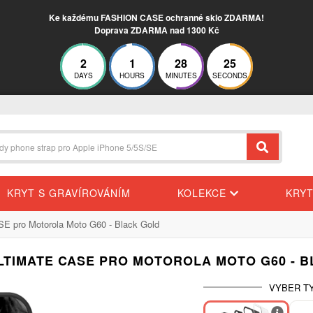
Ke každému FASHION CASE ochranné sklo ZDARMA!
Doprava ZDARMA nad 1300 Kč
2
1
28
25
DAYS
HOURS
MINUTES
SECONDS
KRYT S GRAVÍROVÁNÍM
KOLEKCE
KRY
 pro Motorola Moto G60 - Black Gold
LTIMATE CASE PRO MOTOROLA MOTO G60 - 
VYBER T