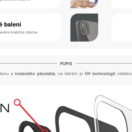
é balení
dřevěné krabičce zdarma
POPIS
ikonu a
tvrzeného plexiskla
, na kterém je
UV technologií
natisknu