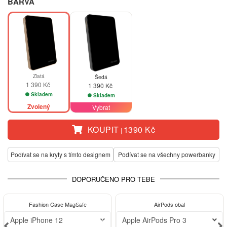
BARVA
Zlatá
Šedá
1 390 Kč
1 390 Kč
Skladem
Skladem
Zvolený
Vybrat
KOUPIT
1390 Kč
|
Podívat se na kryty s tímto designem
Podívat se na všechny powerbanky
DOPORUČENO PRO TEBE
BESTSELLER
BESTSELLER
Fashion Case MagSafe
AirPods obal
-30%
Apple iPhone 12
Apple AirPods Pro 3