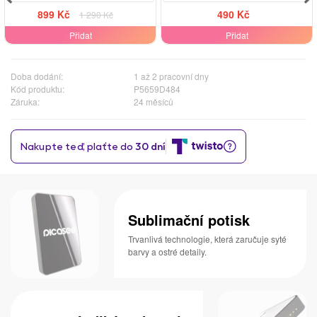
899 Kč
490 Kč
1 290 Kč
Přidat
Přidat
Doba dodání:
1 až 2 pracovní dny
Kód produktu:
P5659D484
Záruka:
24 měsíců
Sublimační potisk
Trvanlivá technologie, která zaručuje syté
barvy a ostré detaily.