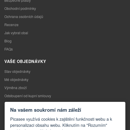
Bezpečné platby
Obchodní podmínky
Ochrana osobních údajů
Recenze
Jak vybrat obal
Blog
FAQs
VAŠE OBJEDNÁVKY
Stav objednávky
Mé objednávky
Výměna zboží
Odstoupení od kupní smlouvy
Reklamace
Na vašem soukromí nám záleží
KONTAKTY
Picasee využívá cookies k zajištění funkčnosti webu a k
personalizaci obsahu webu. Kliknutím na "Rozumím"
Kontakty