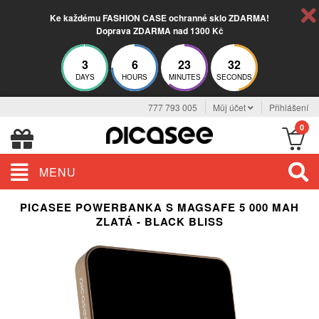
Ke každému FASHION CASE ochranné sklo ZDARMA!
Doprava ZDARMA nad 1300 Kč
3
6
23
31
DAYS
HOURS
MINUTES
SECONDS
777 793 005
Můj účet
Přihlášení
0
MENU
PICASEE POWERBANKA S MAGSAFE 5 000 MAH
ZLATÁ - BLACK BLISS
BESTSELLER