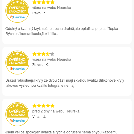
včera na webu Heureka
Pavol P.
Odolný a kvalitný kryt,možno trocha drahší,ale oplatí sa priplatiť!Topka
Rýchlosť,komunikacia,flexibilita..
včera na webu Heureka
Zuzana K.
Dražší robustnější kryty ze dvou částí mají skvělou kvalitu Silikonové kryty
takovou výslednou kvalitu fotografie nemají
před 2 dny na webu Heureka
Viliam J.
Jsem velice spokojen kvalita a rychlé doručení nemá chybu každému