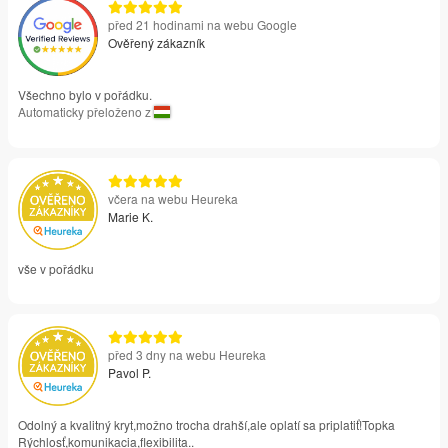
před 21 hodinami na webu Google
Ověřený zákazník
Všechno bylo v pořádku.
Automaticky přeloženo z
včera na webu Heureka
Marie K.
vše v pořádku
před 3 dny na webu Heureka
Pavol P.
Odolný a kvalitný kryt,možno trocha drahší,ale oplatí sa priplatiť!Topka
Rýchlosť,komunikacia,flexibilita..