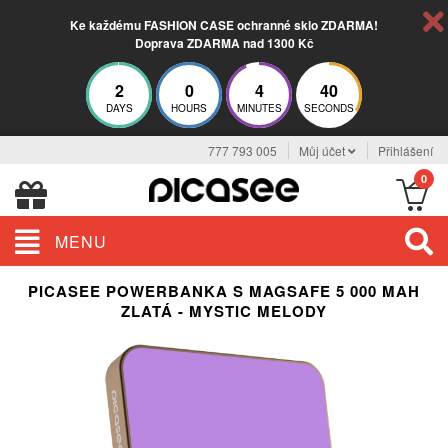
Ke každému FASHION CASE ochranné sklo ZDARMA!
Doprava ZDARMA nad 1300 Kč
2
0
4
39
DAYS
HOURS
MINUTES
SECONDS
777 793 005
Můj účet
Přihlášení
0
MENU
PICASEE POWERBANKA S MAGSAFE 5 000 MAH
ZLATÁ - MYSTIC MELODY