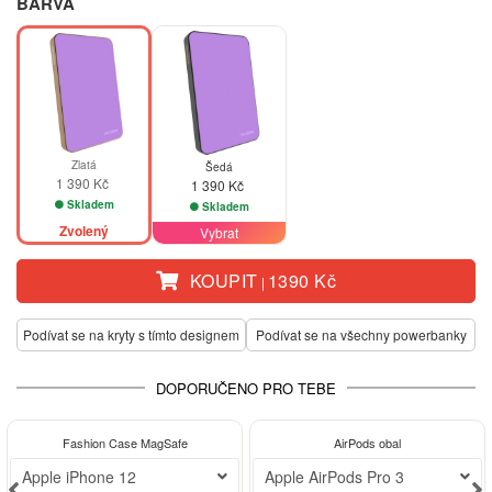
BARVA
Zlatá
Šedá
1 390 Kč
1 390 Kč
Skladem
Skladem
Zvolený
Vybrat
KOUPIT
1390 Kč
|
Podívat se na kryty s tímto designem
Podívat se na všechny powerbanky
DOPORUČENO PRO TEBE
-30%
Fashion Case MagSafe
AirPods obal
Apple iPhone 12
Apple AirPods Pro 3