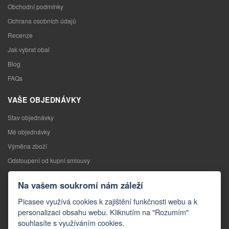
Obchodní podmínky
Ochrana osobních údajů
Recenze
Jak vybrat obal
Blog
FAQs
VAŠE OBJEDNÁVKY
Stav objednávky
Mé objednávky
Výměna zboží
Odstoupení od kupní smlouvy
Reklamace
Na vašem soukromí nám záleží
KONTAKTY
Picasee využívá cookies k zajištění funkčnosti webu a k
personalizaci obsahu webu. Kliknutím na "Rozumím"
Kontakty
souhlasíte s využíváním cookies.
Kontaktní formulář