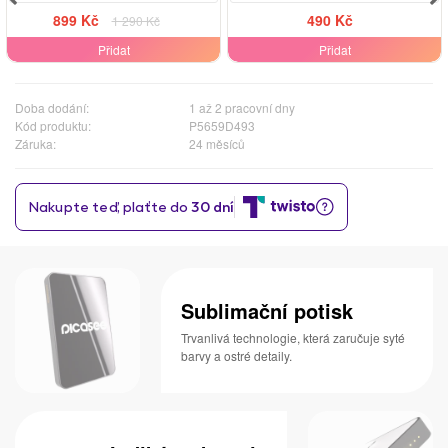
899 Kč
490 Kč
1 290 Kč
Přidat
Přidat
Doba dodání:
1 až 2 pracovní dny
Kód produktu:
P5659D493
Záruka:
24 měsíců
Sublimační potisk
Trvanlivá technologie, která zaručuje syté
barvy a ostré detaily.