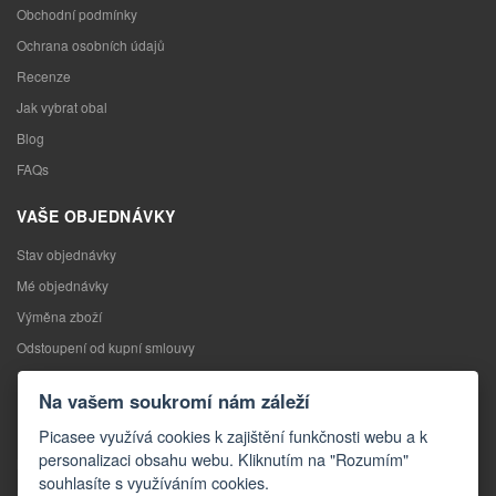
Obchodní podmínky
Ochrana osobních údajů
Recenze
Jak vybrat obal
Blog
FAQs
VAŠE OBJEDNÁVKY
Stav objednávky
Mé objednávky
Výměna zboží
Odstoupení od kupní smlouvy
Reklamace
Na vašem soukromí nám záleží
KONTAKTY
Picasee využívá cookies k zajištění funkčnosti webu a k
personalizaci obsahu webu. Kliknutím na "Rozumím"
Kontakty
souhlasíte s využíváním cookies.
Kontaktní formulář